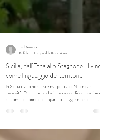
Paul Soranis
15 feb
Tempo di lettura: 4 min
Sicilia, dall'Etna allo Stagnone. Il vino
come linguaggio del territorio
In Sicilia il vino non nasce mai per caso. Nasce da una
necessità. Da una terra che impone condizioni precise e
da uomini e donne che imparano a leggerle, più che a
dominarle. Qui il vino è una risposta: al calore, al vento,
alla pietra, al mare. È un linguaggio che cambia accento a
ogni chilometro, ma non perde mai coerenza. Cantine