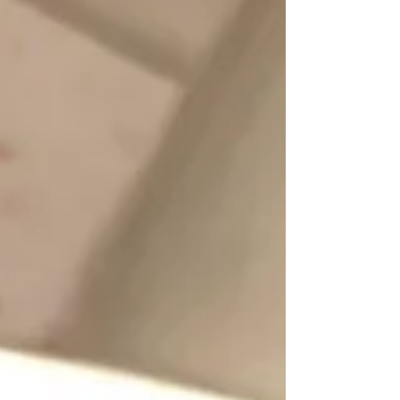
Donnafugata Marsala I territori non sono mai semplici
denominazioni. Sono microcosmi con regole proprie,
definiti dall’altitudine, dalla distanz