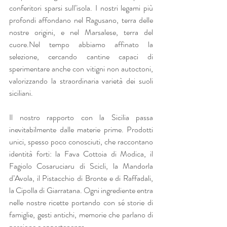
conferitori sparsi sull’isola. I nostri legami più 
profondi affondano nel Ragusano, terra delle 
nostre origini, e nel Marsalese, terra del 
cuore.Nel tempo abbiamo affinato la 
selezione, cercando cantine capaci di 
sperimentare anche con vitigni non autoctoni, 
valorizzando la straordinaria varietà dei suoli 
siciliani.
Il nostro rapporto con la Sicilia passa 
inevitabilmente dalle materie prime. Prodotti 
unici, spesso poco conosciuti, che raccontano 
identità forti: la Fava Cottoia di Modica, il 
Fagiolo Cosaruciaru di Scicli, la Mandorla 
d’Avola, il Pistacchio di Bronte e di Raffadali, 
la Cipolla di Giarratana. Ogni ingrediente entra 
nelle nostre ricette portando con sé storie di 
famiglie, gesti antichi, memorie che parlano di 
passione e appartenenza.