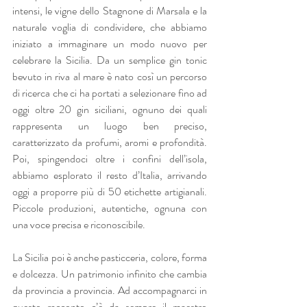
intensi, le vigne dello Stagnone di Marsala e la 
naturale voglia di condividere, che abbiamo 
iniziato a immaginare un modo nuovo per 
celebrare la Sicilia. Da un semplice gin tonic 
bevuto in riva al mare è nato così un percorso 
di ricerca che ci ha portati a selezionare fino ad 
oggi oltre 20 gin siciliani, ognuno dei quali 
rappresenta un luogo ben preciso, 
caratterizzato da profumi, aromi e profondità. 
Poi, spingendoci oltre i confini dell’isola, 
abbiamo esplorato il resto d’Italia, arrivando 
oggi a proporre più di 50 etichette artigianali. 
Piccole produzioni, autentiche, ognuna con 
una voce precisa e riconoscibile.
La Sicilia poi è anche pasticceria, colore, forma 
e dolcezza. Un patrimonio infinito che cambia 
da provincia a provincia. Ad accompagnarci in 
questo racconto c’è da sempre il maestro 