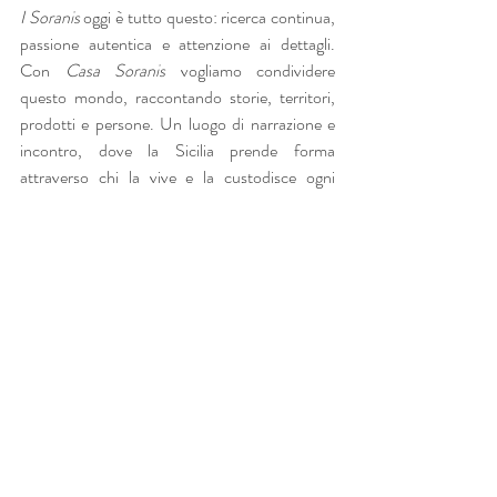
I Soranis
 oggi è tutto questo: ricerca continua, 
passione autentica e attenzione ai dettagli. 
Con 
Casa Soranis
 vogliamo condividere 
questo mondo, raccontando storie, territori, 
prodotti e persone. Un luogo di narrazione e 
incontro, dove la Sicilia prende forma 
attraverso chi la vive e la custodisce ogni 
giorno.
Casa Soranis è casa nostra. Ed è aperta a chi 
ama davvero il buon cibo.
I Live
 – perché viviamo per quello che 
facciamo
I Love
 – perché amiamo quello che facciamo
I Eat
 – perché ciò che mangiamo è ciò che ci 
rappresenta
I Soranis