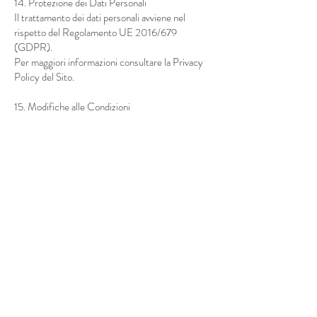
14. Protezione dei Dati Personali
Il trattamento dei dati personali avviene nel
rispetto del Regolamento UE 2016/679
(GDPR).
Per maggiori informazioni consultare la Privacy
Policy del Sito.
15. Modifiche alle Condizioni
Il Venditore si riserva il diritto di modificare le
presenti Condizioni in qualsiasi momento. Le
modifiche saranno efficaci dalla pubblicazione sul
Sito.
16. Legge Applicabile e Foro Competente
Le presenti Condizioni sono regolate dalla legge
italiana.
Per ogni controversia è competente il foro del
luogo di residenza o domicilio del consumatore,
se previsto dalla legge.
Condizioni generali