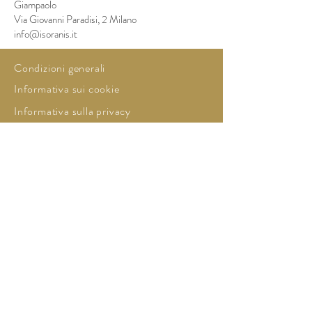
Giampaolo
Via Giovanni Paradisi, 2 Milano
info@isoranis.it
Condizioni generali
Informativa sui cookie
Informativa sulla privacy
Via Giovanni Paradisi
20127 Milano (MI)
Italia
Tel:
3472913010
info@isoranis.it
wedding@isoranis.it
© 2016 by I Soranis
Creato con
Wix.com
Tel:
3472913010
info@isoranis.it