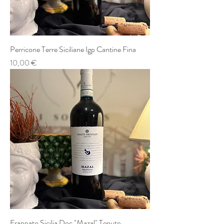
Perricone Terre Siciliane Igp Cantine Fina
Prezzo
10,00 €
Frappato Sicilia Doc "Mazal" Tenute