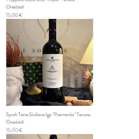
Orestiadi
Prezzo
15,00 €
Syrah Terre Siciliane Igp "Paxmentis" Tenute
Orestiadi
Prezzo
15,00 €