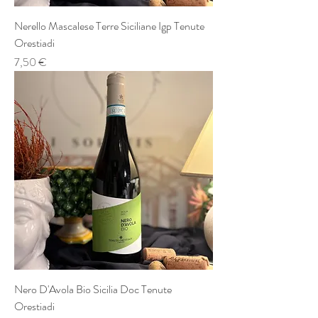
Nerello Mascalese Terre Siciliane Igp Tenute
Orestiadi
Prezzo
7,50 €
Nero D'Avola Bio Sicilia Doc Tenute
Orestiadi