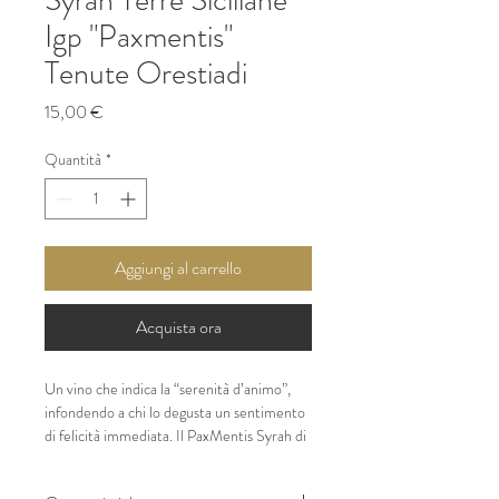
Igp "Paxmentis"
Tenute Orestiadi
Prezzo
15,00 €
Quantità
*
Aggiungi al carrello
Acquista ora
Un vino che indica la “serenità d’animo”, 
infondendo a chi lo degusta un sentimento 
di felicità immediata. Il PaxMentis Syrah di 
Tenute Orestiadi prende vita dai vigneti 
dell’agro collinare di Gibellina, nel cuore 