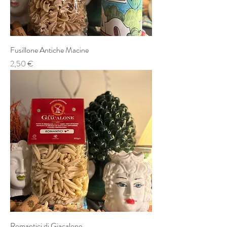
Fusillone Antiche Macine
Prezzo
2,50 €
Romantici di Giacalone