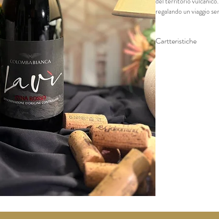
del territorio vulcanico.
regalando un viaggio sens
Sicilia. Un vino da appre
invecchiare con nobiltà 
Cartteristiche
Nerello Mascalese 80
Gradazione: 13,5
Anno 2021