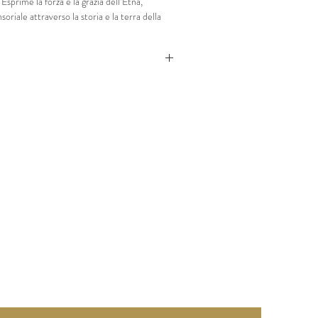
 Esprime la forza e la grazia dell’Etna, 
oriale attraverso la storia e la terra della 
zzare in occasioni speciali, pronto a 
nelle cantine degli intenditori.
%, Nerello Cappuccio 20%