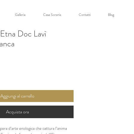
Galleria
Casa Soranis
Contatti
Blog
 Etna Doc Lavì
anca
Aggiungi al carrello
Acquista ora
opera d’arte enologica che cattura l’anima 